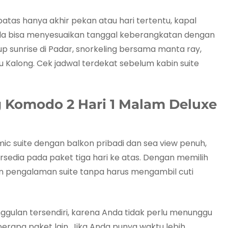
batas hanya akhir pekan atau hari tertentu, kapal
 Anda bisa menyesuaikan tanggal keberangkatan dengan
up sunrise di Padar, snorkeling bersama manta ray,
u Kalong. Cek jadwal terdekat sebelum kabin suite
 Komodo 2 Hari 1 Malam Deluxe
c suite dengan balkon pribadi dan sea view penuh,
sedia pada paket tiga hari ke atas. Dengan memilih
an pengalaman suite tanpa harus mengambil cuti
nggulan tersendiri, karena Anda tidak perlu menunggu
erapa paket lain. Jika Anda punya waktu lebih