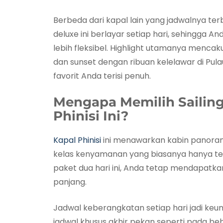
Berbeda dari kapal lain yang jadwalnya ter
deluxe ini berlayar setiap hari, sehingga
lebih fleksibel. Highlight utamanya mencak
dan sunset dengan ribuan kelelawar di Pula
favorit Anda terisi penuh.
Mengapa Memilih Sailing
Phinisi Ini?
Kapal Phinisi
ini menawarkan kabin panorami
kelas kenyamanan yang biasanya hanya ter
paket dua hari ini, Anda tetap mendapatk
panjang.
Jadwal keberangkatan setiap hari jadi keu
jadwal khusus akhir pekan seperti pada beb