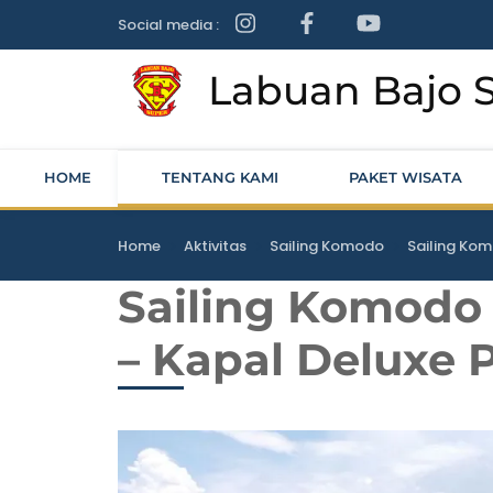
Labuan Bajo 
HOME
TENTANG KAMI
PAKET WISATA
>
>
>
Home
Aktivitas
Sailing Komodo
Sailing Kom
Sailing Komodo 
– Kapal Deluxe P