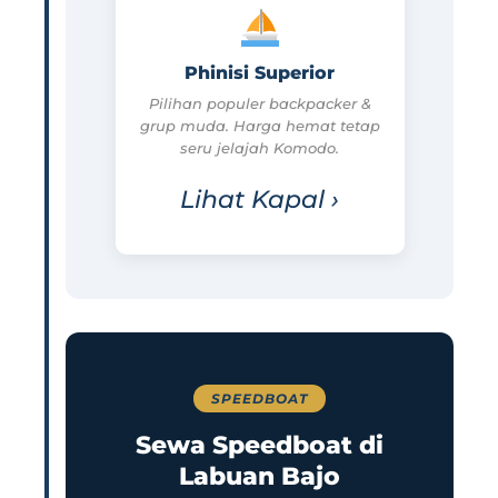
Phinisi Superior
Pilihan populer backpacker &
grup muda. Harga hemat tetap
seru jelajah Komodo.
Lihat Kapal ›
SPEEDBOAT
Sewa Speedboat di
Labuan Bajo