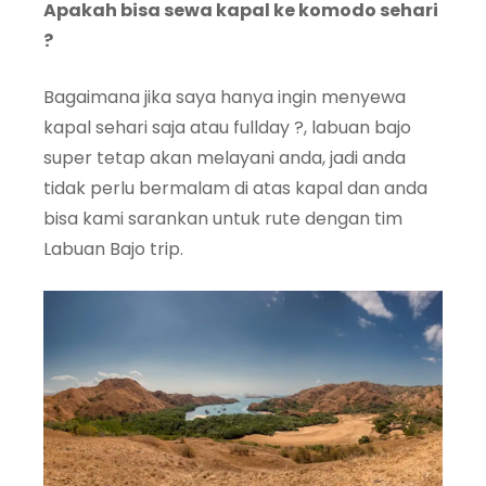
Apakah bisa sewa kapal ke komodo sehari
?
Bagaimana jika saya hanya ingin menyewa
kapal sehari saja atau fullday ?, labuan bajo
super tetap akan melayani anda, jadi anda
tidak perlu bermalam di atas kapal dan anda
bisa kami sarankan untuk rute dengan tim
Labuan Bajo trip.