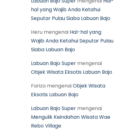
Labuan Bajo Super
mengenai
Hal-
hal yang Wajib Anda Ketahui
Seputar Pulau Siaba Labuan Bajo
Heru
mengenai
Hal-hal yang
Wajib Anda Ketahui Seputar Pulau
Siaba Labuan Bajo
Labuan Bajo Super
mengenai
Objek Wisata Eksotis Labuan Bajo
Fariza
mengenai
Objek Wisata
Eksotis Labuan Bajo
Labuan Bajo Super
mengenai
Mengulik Keindahan Wisata Wae
Rebo Village