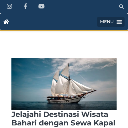
MENU
Jelajahi Destinasi Wisata
Bahari dengan Sewa Kapal