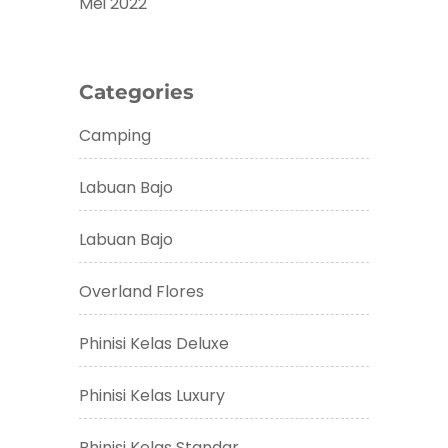
Mei 2022
Categories
Camping
Labuan Bajo
Labuan Bajo
Overland Flores
Phinisi Kelas Deluxe
Phinisi Kelas Luxury
Phinisi Kelas Standar