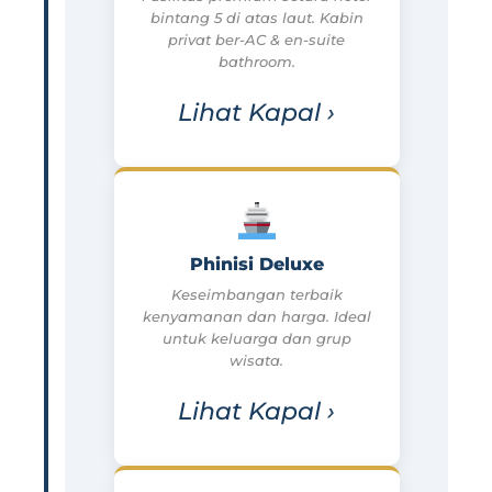
bintang 5 di atas laut. Kabin
privat ber-AC & en-suite
bathroom.
Lihat Kapal ›
Phinisi Deluxe
Keseimbangan terbaik
kenyamanan dan harga. Ideal
untuk keluarga dan grup
wisata.
Lihat Kapal ›