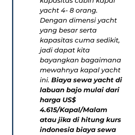
kapasitas cabin kapal
yacht 4- 8 orang.
Dengan dimensi yacht
yang besar serta
kapasitas cuma sedikit,
jadi dapat kita
bayangkan bagaimana
mewahnya kapal yacht
ini.
Biaya sewa yacht di
labuan bajo mulai dari
harga US$
4.615/Kapal/Malam
atau jika di hitung kurs
indonesia biaya sewa