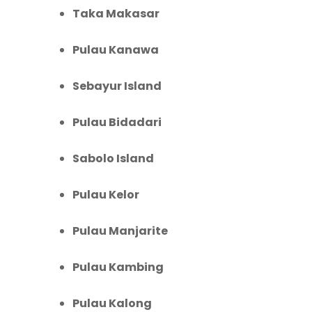
Taka Makasar
Pulau Kanawa
Sebayur Island
Pulau Bidadari
Sabolo Island
Pulau Kelor
Pulau Manjarite
Pulau Kambing
Pulau Kalong