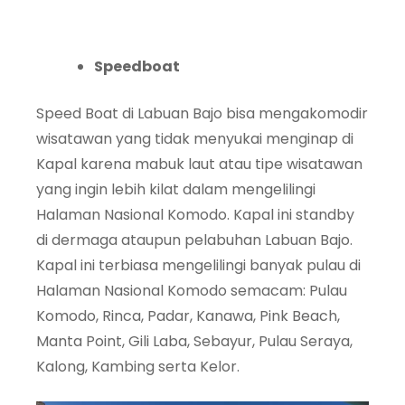
Speedboat
Speed Boat di Labuan Bajo bisa mengakomodir
wisatawan yang tidak menyukai menginap di
Kapal karena mabuk laut atau tipe wisatawan
yang ingin lebih kilat dalam mengelilingi
Halaman Nasional Komodo. Kapal ini standby
di dermaga ataupun pelabuhan Labuan Bajo.
Kapal ini terbiasa mengelilingi banyak pulau di
Halaman Nasional Komodo semacam: Pulau
Komodo, Rinca, Padar, Kanawa, Pink Beach,
Manta Point, Gili Laba, Sebayur, Pulau Seraya,
Kalong, Kambing serta Kelor.