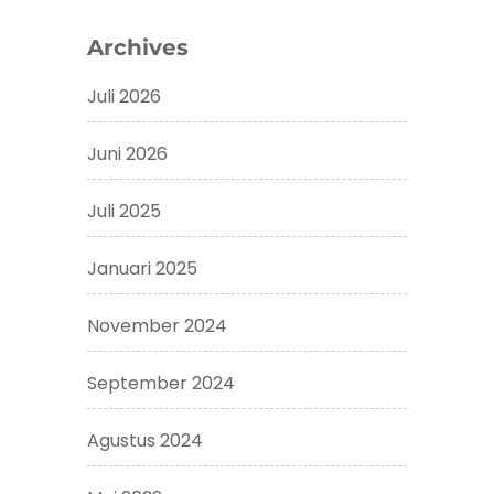
Archives
Juli 2026
Juni 2026
Juli 2025
Januari 2025
November 2024
September 2024
Agustus 2024