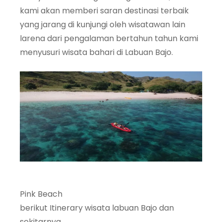
kami akan memberi saran destinasi terbaik
yang jarang di kunjungi oleh wisatawan lain
larena dari pengalaman bertahun tahun kami
menyusuri wisata bahari di Labuan Bajo.
Pink Beach
berikut Itinerary wisata labuan Bajo dan
sekitarnya