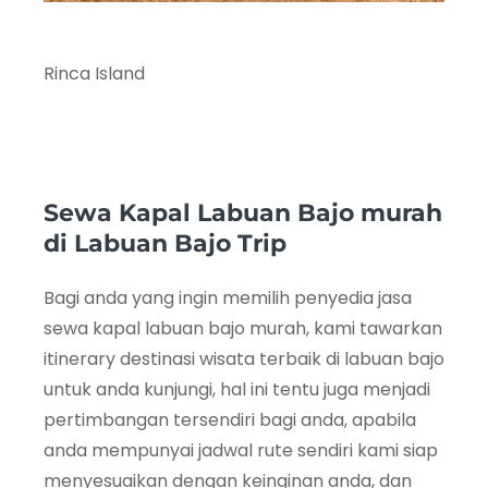
Rinca Island
Sewa Kapal Labuan Bajo murah
di Labuan Bajo Trip
Bagi anda yang ingin memilih penyedia jasa
sewa kapal labuan bajo murah, kami tawarkan
itinerary destinasi wisata terbaik di labuan bajo
untuk anda kunjungi, hal ini tentu juga menjadi
pertimbangan tersendiri bagi anda, apabila
anda mempunyai jadwal rute sendiri kami siap
menyesuaikan dengan keinginan anda, dan