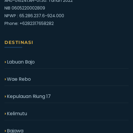
AHU-016241.AH-01.30. Tahun 2022
NIB 0605220002809
NPWP : 65.286.237.6-924.000
Phone:
+6282317658282
DESTINASI
Labuan Bajo
Wae Rebo
Kepulauan Riung 17
Kelimutu
Bajawa