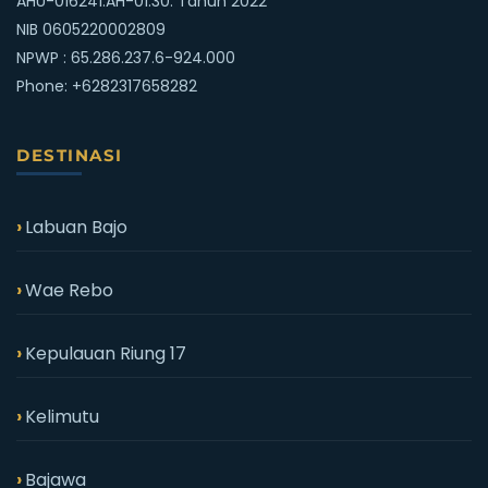
AHU-016241.AH-01.30. Tahun 2022
NIB 0605220002809
NPWP : 65.286.237.6-924.000
Phone:
+6282317658282
DESTINASI
Labuan Bajo
Wae Rebo
Kepulauan Riung 17
Kelimutu
Bajawa