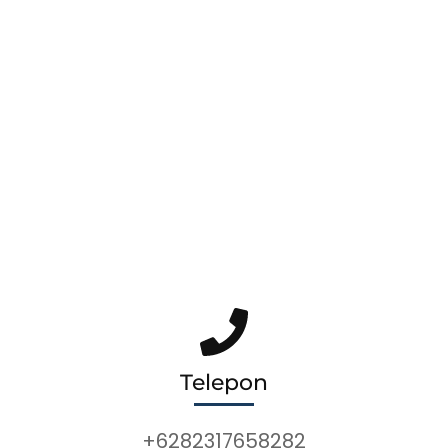
Telepon
+6282317658282