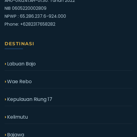
AHU-016241.AH-01.30. Tahun 2022
NIB 0605220002809
NPWP : 65.286.237.6-924.000
Phone:
+6282317658282
DESTINASI
Labuan Bajo
Wae Rebo
Kepulauan Riung 17
Kelimutu
Bajawa